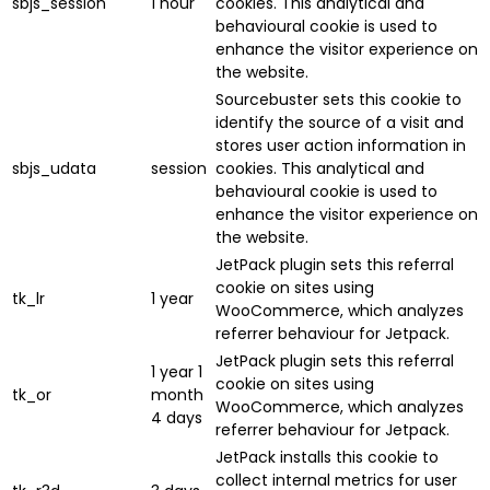
sbjs_session
1 hour
cookies. This analytical and
behavioural cookie is used to
enhance the visitor experience on
the website.
Sourcebuster sets this cookie to
identify the source of a visit and
stores user action information in
sbjs_udata
session
cookies. This analytical and
behavioural cookie is used to
enhance the visitor experience on
the website.
JetPack plugin sets this referral
cookie on sites using
tk_lr
1 year
WooCommerce, which analyzes
referrer behaviour for Jetpack.
JetPack plugin sets this referral
1 year 1
cookie on sites using
tk_or
month
WooCommerce, which analyzes
4 days
referrer behaviour for Jetpack.
JetPack installs this cookie to
collect internal metrics for user