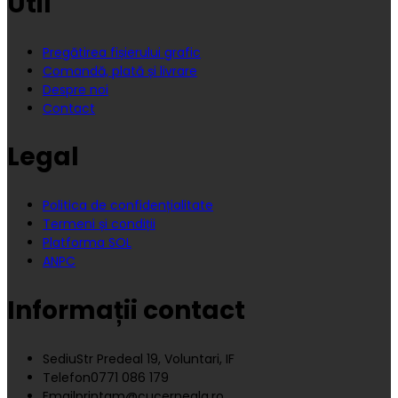
Util
Pregătirea fișierului grafic
Comandă, plată și livrare
Despre noi
Contact
Legal
Politica de confidențialitate
Termeni și condiții
Platforma SOL
ANPC
Informații contact
Sediu
Str Predeal 19, Voluntari, IF
Telefon
0771 086 179
Email
printam@cucerneala.ro