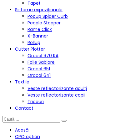
Tapet
Sisteme expoziționale
PopUp Spider Curb
People Stopper
Rame Click
X-Banner
Rollup
Cutter Plotter
Oracal 970 RA
Folie Sablare
Oracal 651
Oracal 641
Textile
Veste reflectorizante adulți
Veste reflectorizante copii
Tricouri
Contact
Acasă
CPO option