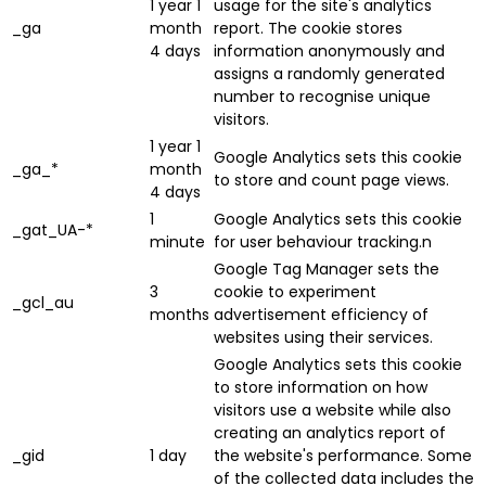
1 year 1
usage for the site's analytics
_ga
month
report. The cookie stores
4 days
information anonymously and
assigns a randomly generated
number to recognise unique
visitors.
1 year 1
Google Analytics sets this cookie
_ga_*
month
to store and count page views.
4 days
1
Google Analytics sets this cookie
_gat_UA-*
minute
for user behaviour tracking.n
Google Tag Manager sets the
3
cookie to experiment
_gcl_au
months
advertisement efficiency of
websites using their services.
Google Analytics sets this cookie
to store information on how
visitors use a website while also
creating an analytics report of
_gid
1 day
the website's performance. Some
of the collected data includes the