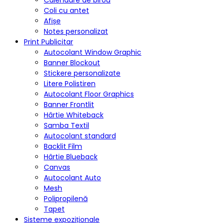
Coli cu antet
Afișe
Notes personalizat
Print Publicitar
Autocolant Window Graphic
Banner Blockout
Stickere personalizate
Litere Polistiren
Autocolant Floor Graphics
Banner Frontlit
Hârtie Whiteback
Samba Textil
Autocolant standard
Backlit Film
Hârtie Blueback
Canvas
Autocolant Auto
Mesh
Polipropilenă
Tapet
Sisteme expoziționale