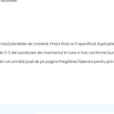
ătoarele :
u includ pierderile de material. Prețul final va fi specificat după p
e 2-3 zile lucrătoare din momentul în care a fost confirmat bunu
găm să urmăriți pașii de pe pagina
Pregătirea fișierului pentru prin