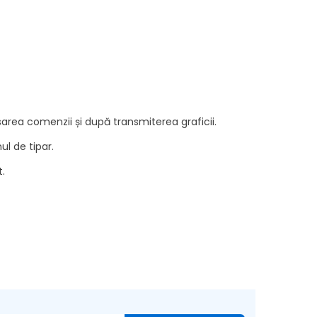
lasarea comenzii și după transmiterea graficii.
l de tipar.
t
.