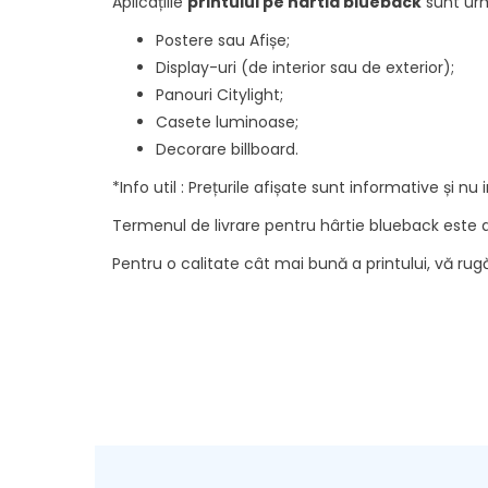
Aplicațiile
printului pe hârtia blueback
sunt urm
Postere sau Afișe;
Display-uri (de interior sau de exterior);
Panouri Citylight;
Casete luminoase;
Decorare billboard.
*Info util : Prețurile afișate sunt informative și n
Termenul de livrare pentru hârtie blueback este d
Pentru o calitate cât mai bună a printului, vă ru