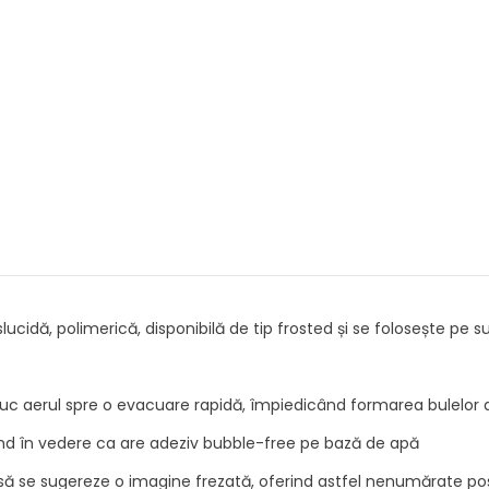
slucidă, polimerică, disponibilă de tip frosted și se folosește pe s
c aerul spre o evacuare rapidă, împiedicând formarea bulelor de
nd în vedere ca are adeziv bubble-free pe bază de apă
ă se sugereze o imagine frezată, oferind astfel nenumărate posib