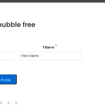
bubble free
Tăiere
în coș