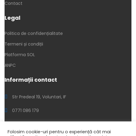
Contact
Legal
Politica de confidențialitate
Termeni și condiții
Platforma SOL
ANPC
Informații contact
Str Predeal 19, Voluntari, IF
0771 086 179
printam@cucerneala.ro
Folosim cookie-uri pentru o experiență cât mai