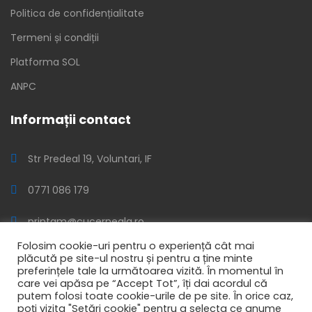
Politica de confidențialitate
Termeni și condiții
Platforma SOL
ANPC
Informații contact
Str Predeal 19, Voluntari, IF
0771 086 179
printam@cucerneala.ro
Folosim cookie-uri pentru o experiență cât mai
Luni - Vineri: 10:00 - 18:00
plăcută pe site-ul nostru și pentru a ține minte
preferințele tale la următoarea vizită. În momentul în
care vei apăsa pe “Accept Tot”, îți dai acordul că
putem folosi toate cookie-urile de pe site. În orice caz,
Lansat în anul 2019 în România | Susținut de cei iubitori de
poți vizita "Setări cookie" pentru a selecta ce anume