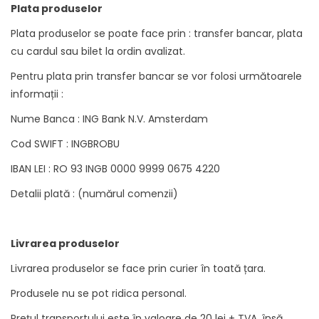
Plata produselor
Plata produselor se poate face prin : transfer bancar, plata
cu cardul sau bilet la ordin avalizat.
Pentru plata prin transfer bancar se vor folosi următoarele
informații :
Nume Banca : ING Bank N.V. Amsterdam
Cod SWIFT : INGBROBU
IBAN LEI : RO 93 INGB 0000 9999 0675 4220
Detalii plată : (numărul comenzii)
Livrarea produselor
Livrarea produselor se face prin curier în toată țara.
Produsele nu se pot ridica personal.
Prețul transportului este în valoare de 20 lei + TVA, însă