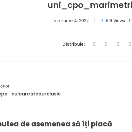
uni_cpo_marimetri
on
martie 4, 2022
916 Views
Distribuie:
erior
cpo_culoaretricourclasic
putea de asemenea
să îți placă