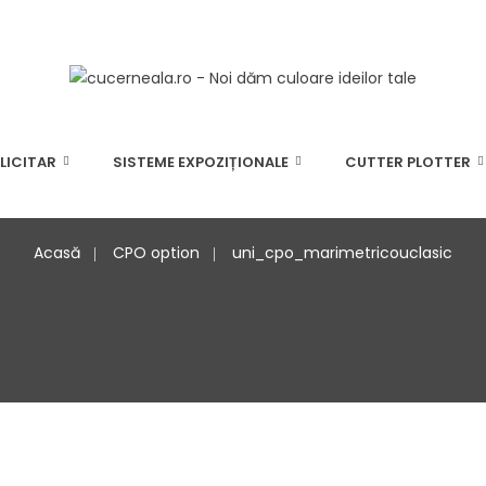
LICITAR
SISTEME EXPOZIȚIONALE
CUTTER PLOTTER
Acasă
CPO option
uni_cpo_marimetricouclasic